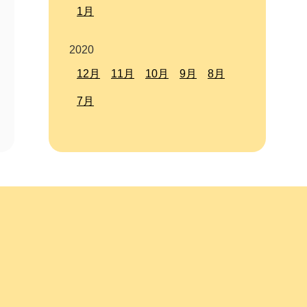
1月
2020
12月
11月
10月
9月
8月
7月