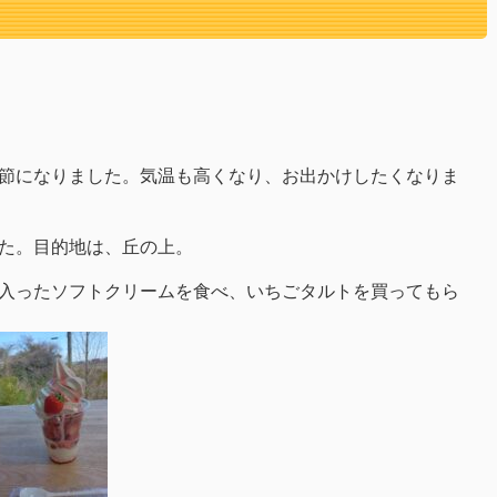
節になりました。気温も高くなり、お出かけしたくなりま
た。目的地は、丘の上。
入ったソフトクリームを食べ、いちごタルトを買ってもら