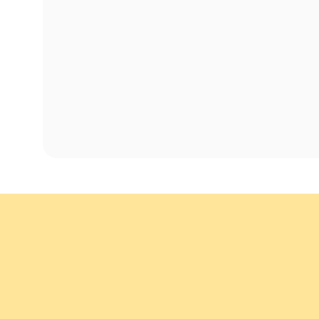
ゲ
ー
シ
ョ
ン