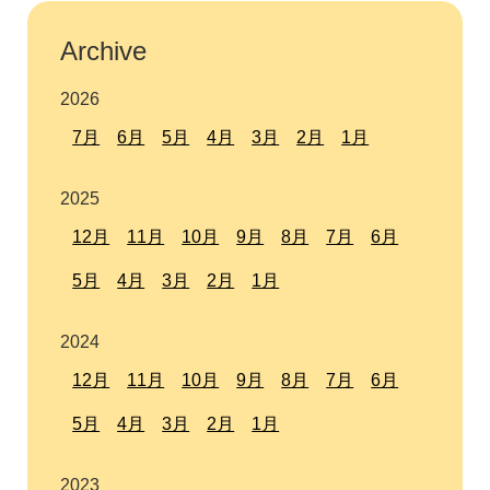
ー
シ
Archive
ョ
ン
2026
7月
6月
5月
4月
3月
2月
1月
2025
12月
11月
10月
9月
8月
7月
6月
5月
4月
3月
2月
1月
2024
12月
11月
10月
9月
8月
7月
6月
5月
4月
3月
2月
1月
2023