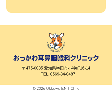
〒475-0085 愛知県半田市小神町16-14
TEL. 0569-84-0487
© 2026
Okkawa E.N.T Clinic