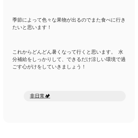
季節によって色々な果物が出るのでまた食べに行き
たいと思います！
これからどんどん暑くなって行くと思います。
水
分補給をしっかりして、できるだけ涼しい環境で過
ごす心がけをしていきましょう！
投
非日常🏕️
稿
ナ
ビ
ゲ