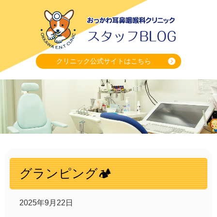
クリニック公式サイトはこちら
グランピング🏕️
2025年9月22日