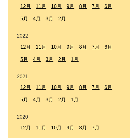
12月
11月
10月
9月
8月
7月
6月
5月
4月
3月
2月
2022
12月
11月
10月
9月
8月
7月
6月
5月
4月
3月
2月
1月
2021
12月
11月
10月
9月
8月
7月
6月
5月
4月
3月
2月
1月
2020
12月
11月
10月
9月
8月
7月