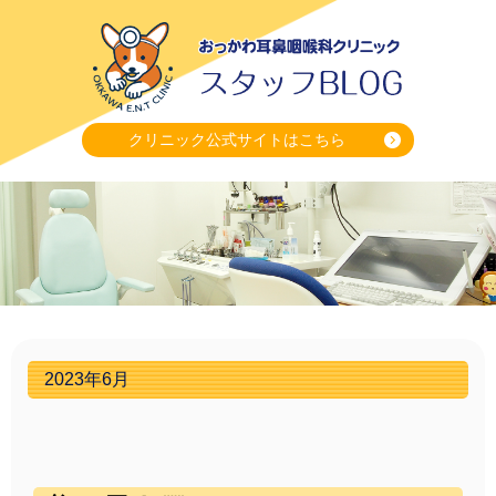
クリニック公式サイトはこちら
2023年6月