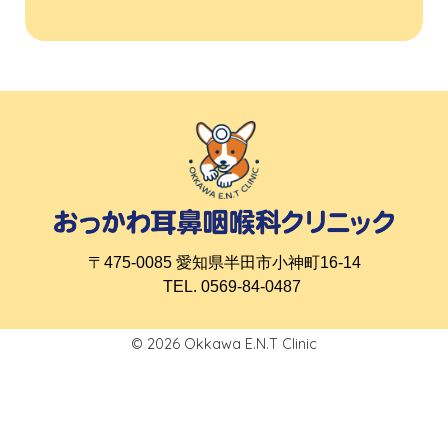
〒475-0085 愛知県半田市小神町16-14
TEL. 0569-84-0487
© 2026
Okkawa E.N.T Clinic