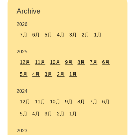
Archive
2026
7月
6月
5月
4月
3月
2月
1月
2025
12月
11月
10月
9月
8月
7月
6月
5月
4月
3月
2月
1月
2024
12月
11月
10月
9月
8月
7月
6月
5月
4月
3月
2月
1月
2023