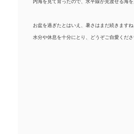
内海を見て育ったので、水平線が見渡せる海を
お盆を過ぎたとはいえ、暑さはまだ続きますね
水分や休息を十分にとり、どうぞご自愛くださ