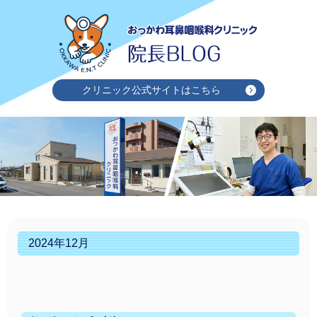
クリニック公式サイトはこちら
2024年12月