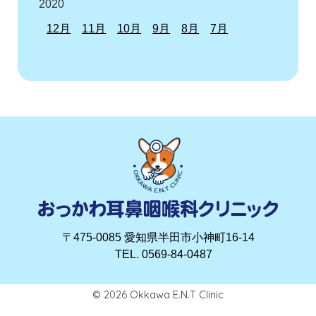
2020
12月
11月
10月
9月
8月
7月
〒475-0085 愛知県半田市小神町16-14
TEL. 0569-84-0487
© 2026
Okkawa E.N.T Clinic