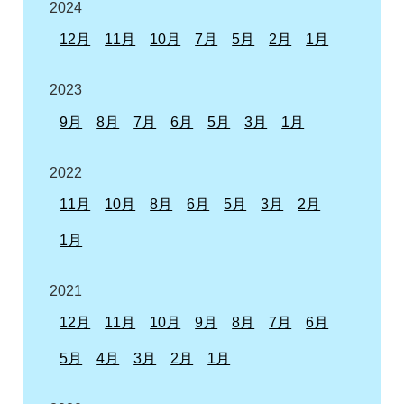
2024
12月
11月
10月
7月
5月
2月
1月
2023
9月
8月
7月
6月
5月
3月
1月
2022
11月
10月
8月
6月
5月
3月
2月
1月
2021
12月
11月
10月
9月
8月
7月
6月
5月
4月
3月
2月
1月