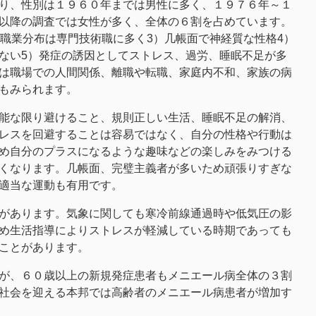
り、性別は１９６０年までは男性に多く、１９７６年～１
以降の調査では女性が多く、全体の６割を占めています。
）職業分布は専門技術職に多く3）几帳面で神経質な性格4）
ない5）発症の誘因としてストレス、過労、睡眠不足が多
は職場での人間関係、離職や転職、家庭内不和、家族の病
もみられます。
能な限り避けること、規則正しい生活、睡眠不足の解消、
レスを回避することは容易ではなく、自分の性格や行動は
め自分のプラスになるような趣味などの楽しみをみつける
くなります。几帳面、完璧主義者が多いため頑張りすぎな
適当な運動も有用です。
があります。気象に関しても寒冷前線通過時や低気圧の影
め生活指導によりストレスが軽減している時期であっても
ことがあります。
が、６０歳以上の新規発症患者もメニエール病全体の３割
社会を迎える本邦では高齢者のメニエール病患者が増加す