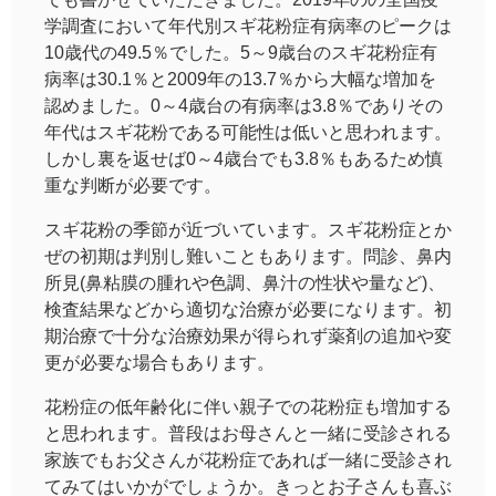
学調査において年代別スギ花粉症有病率のピークは
10歳代の49.5％でした。5～9歳台のスギ花粉症有
病率は30.1％と2009年の13.7％から大幅な増加を
認めました。0～4歳台の有病率は3.8％でありその
年代はスギ花粉である可能性は低いと思われます。
しかし裏を返せば0～4歳台でも3.8％もあるため慎
重な判断が必要です。
スギ花粉の季節が近づいています。スギ花粉症とか
ぜの初期は判別し難いこともあります。問診、鼻内
所見(鼻粘膜の腫れや色調、鼻汁の性状や量など)、
検査結果などから適切な治療が必要になります。初
期治療で十分な治療効果が得られず薬剤の追加や変
更が必要な場合もあります。
花粉症の低年齢化に伴い親子での花粉症も増加する
と思われます。普段はお母さんと一緒に受診される
家族でもお父さんが花粉症であれば一緒に受診され
てみてはいかがでしょうか。きっとお子さんも喜ぶ